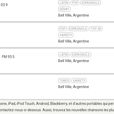
LATIN
POP
ESPAGNOLE
103.9
DÉBAT
Bell Ville
,
Argentine
POP
ESPAGNOLE
TOP 40
VARIETY
Bell Ville
,
Argentine
LATIN
ESPAGNOLE
FM 93.5
Bell Ville
,
Argentine
TUBES
VARIETY
Bell Ville
,
Argentine
iPhone, iPad, iPod Touch, Android, Blackberry, et d'autres portables qui p
ontactez-nous ci-dessous. Aussi, trouvez les nouvelles chansons les plu