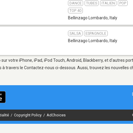
DANCE
TUBES
ITALIEN
POP
TOP 40
Bellinzago Lombardo
,
Italy
SALSA
ESPAGNOLE
Bellinzago Lombardo
,
Italy
sur votre iPhone, iPad, iPod Touch, Android, Blackberry, et d'autres por
 à travers le Contactez-nous ci-dessous. Aussi, trouvez les nouvelles ch
ialité
/
Copyright Policy
/
AdChoices