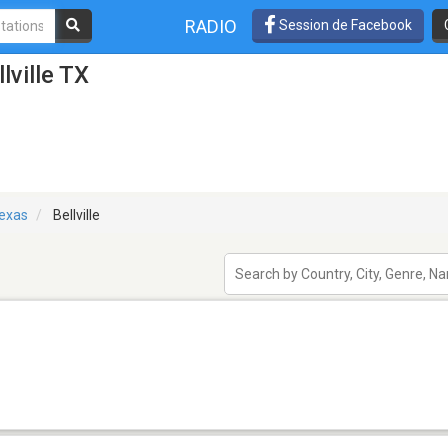
RADIO
Session de Facebook
lville TX
exas
Bellville