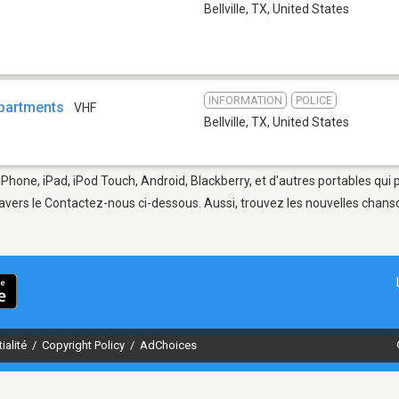
Bellville, TX
,
United States
INFORMATION
POLICE
epartments
VHF
Bellville, TX
,
United States
e iPhone, iPad, iPod Touch, Android, Blackberry, et d'autres portables qu
avers le Contactez-nous ci-dessous. Aussi, trouvez les nouvelles chanson
ialité
/
Copyright Policy
/
AdChoices