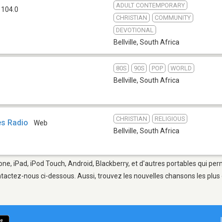
ADULT CONTEMPORARY
 104.0
CHRISTIAN
COMMUNITY
DEVOTIONAL
Bellville
,
South Africa
80S
90S
POP
WORLD
Bellville
,
South Africa
CHRISTIAN
RELIGIOUS
es Radio
Web
Bellville
,
South Africa
Phone, iPad, iPod Touch, Android, Blackberry, et d'autres portables qui pe
tactez-nous ci-dessous. Aussi, trouvez les nouvelles chansons les plus 