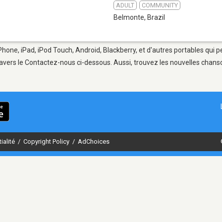
ADULT
COMMUNITY
Belmonte
,
Brazil
Phone, iPad, iPod Touch, Android, Blackberry, et d'autres portables qui 
avers le Contactez-nous ci-dessous. Aussi, trouvez les nouvelles chanson
ialité
/
Copyright Policy
/
AdChoices