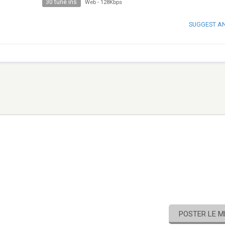
30 tune ins
Web
-
128Kbps
SUGGEST A
POSTER LE 