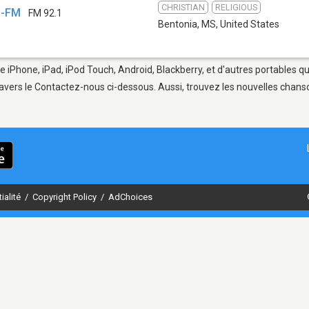
CHRISTIAN
RELIGIOUS
S-FM
FM 92.1
Bentonia, MS
,
United States
e iPhone, iPad, iPod Touch, Android, Blackberry, et d'autres portables q
avers le Contactez-nous ci-dessous. Aussi, trouvez les nouvelles chanson
ialité
/
Copyright Policy
/
AdChoices