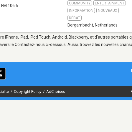
COMMUNITY
ENTERTAINMENT
FM 106.6
INFORMATION
NOUVEAUX
DÉBAT
Bergambacht
,
Netherlands
e iPhone, iPad, iPod Touch, Android, Blackberry, et d'autres portables 
avers le Contactez-nous ci-dessous. Aussi, trouvez les nouvelles chanson
ialité
/
Copyright Policy
/
AdChoices