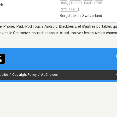
80S
TUBES
INDIE
POP
eb
SYNTHPOP
Bergdietikon
,
Switzerland
e iPhone, iPad, iPod Touch, Android, Blackberry, et d'autres portables q
avers le Contactez-nous ci-dessous. Aussi, trouvez les nouvelles chanson
ialité
/
Copyright Policy
/
AdChoices