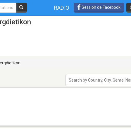
RADIO
Session de Facebook
rgdietikon
ergdietikon