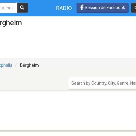
RADIO
Session de Facebook
ergheim
tphalia
Bergheim