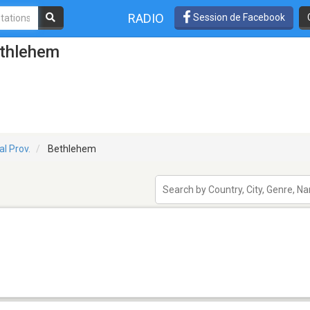
RADIO
Session de Facebook
ethlehem
l Prov.
Bethlehem