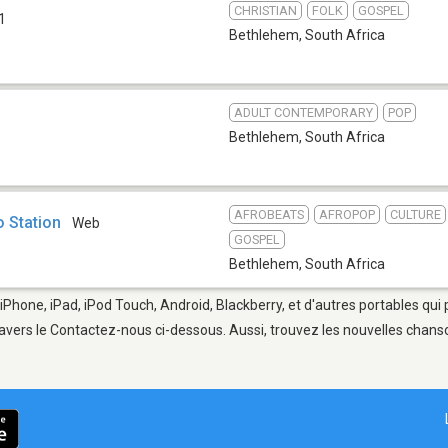
CHRISTIAN
FOLK
GOSPEL
1
Bethlehem
,
South Africa
ADULT CONTEMPORARY
POP
Bethlehem
,
South Africa
AFROBEATS
AFROPOP
CULTURE
 Station
Web
GOSPEL
Bethlehem
,
South Africa
iPhone, iPad, iPod Touch, Android, Blackberry, et d'autres portables qui
avers le Contactez-nous ci-dessous. Aussi, trouvez les nouvelles chanson