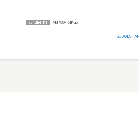
30 tune ins
AM 930
-
64Kbps
SUGGEST A