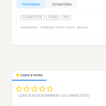
Information
Contact Data
CLASSIC ROCK
OLDIES
POP
WAYNESBORO
·
TENNESSEE
,
UNITED STATES
·
ANGLAIS
Leave a review