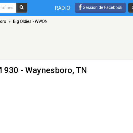
RADIO
Session de Facebook
oro
»
Big Oldies - WWON
 930 - Waynesboro, TN