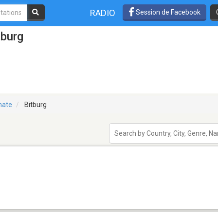
RADIO
Session de Facebook
tburg
nate
Bitburg