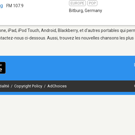
EUROPE
POP
rg
FM 107.9
Bitburg
,
Germany
one, iPad, iPod Touch, Android, Blackberry, et d'autres portables qui pe
tactez-nous ci-dessous. Aussi, trouvez les nouvelles chansons les plus 
ialité
/
Copyright Policy
/
AdChoices