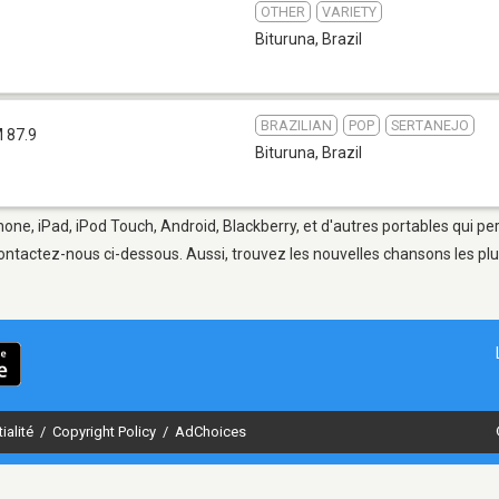
OTHER
VARIETY
Bituruna
,
Brazil
BRAZILIAN
POP
SERTANEJO
 87.9
Bituruna
,
Brazil
hone, iPad, iPod Touch, Android, Blackberry, et d'autres portables qui p
ontactez-nous ci-dessous. Aussi, trouvez les nouvelles chansons les plu
ialité
/
Copyright Policy
/
AdChoices