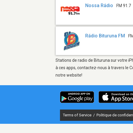
Nossa Rádio
FM 91.7
Rádio Bituruna FM
FM
Stations de radio de Bituruna sur votre iP
à ces apps, contactez-nous à travers le C
notre website!
Terms of Service
/
Politique de confident