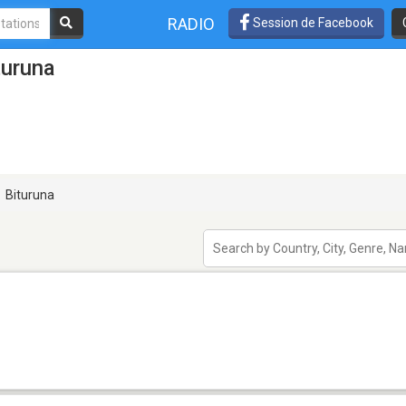
RADIO
Session de Facebook
turuna
Bituruna