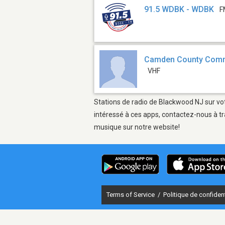
91.5 WDBK - WDBK
F
Camden County Comm
VHF
Stations de radio de Blackwood NJ sur vot
intéressé à ces apps, contactez-nous à tr
musique sur notre website!
Terms of Service
/
Politique de confident