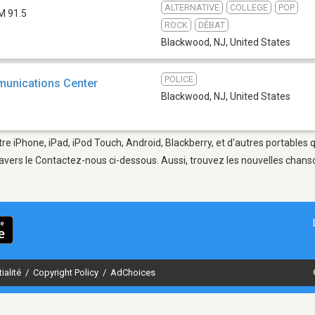
ALTERNATIVE
COLLEGE
POP
M 91.5
ROCK
DÉBAT
Blackwood, NJ
,
United States
POLICE
unications Center
Blackwood, NJ
,
United States
re iPhone, iPad, iPod Touch, Android, Blackberry, et d'autres portables 
avers le Contactez-nous ci-dessous. Aussi, trouvez les nouvelles chanson
ialité
/
Copyright Policy
/
AdChoices