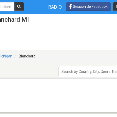
RADIO
Session de Facebook
anchard MI
ichigan
Blanchard