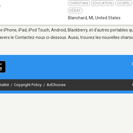
CHRISTIAN
EDUCATION
GOSPEL
b
DÉBAT
Blanchard, MI
,
United States
e iPhone, iPad, iPod Touch, Android, Blackberry, et d'autres portables q
avers le Contactez-nous ci-dessous. Aussi, trouvez les nouvelles chanson
ialité
/
Copyright Policy
/
AdChoices