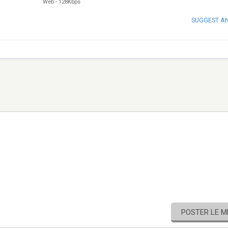
Web
-
128Kbps
SUGGEST A
POSTER LE 