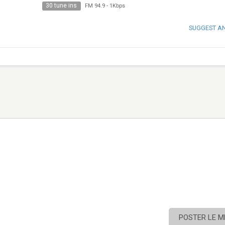
30 tune ins
FM 94.9
-
1Kbps
SUGGEST A
POSTER LE 