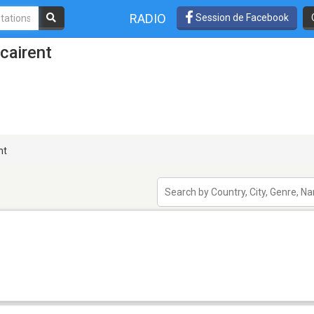
RADIO
Session de Facebook
cairent
nt