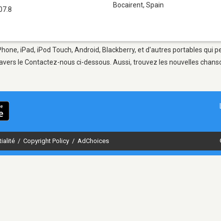
Bocairent
,
Spain
07.8
Phone, iPad, iPod Touch, Android, Blackberry, et d'autres portables qui 
avers le Contactez-nous ci-dessous. Aussi, trouvez les nouvelles chanson
ialité
/
Copyright Policy
/
AdChoices