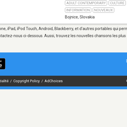
ADULT CONTEMPORARY
CULTURE
INFORMATION
NOUVEAUX
Bojnice
,
Slovakia
one, iPad, iPod Touch, Android, Blackberry, et d'autres portables qui pe
tactez-nous ci-dessous. Aussi, trouvez les nouvelles chansons les plus 
ialité
/
Copyright Policy
/
AdChoices