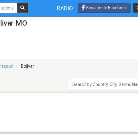
RADIO
Session de Facebook
livar MO
issouri
Bolivar