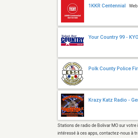
1KKR Centennial
Web
Your Country 99 - KY
Polk County Police F
Krazy Katz Radio - Ge
Stations de radio de Bolivar MO sur votre 
intéressé à ces apps, contactez-nous à tr