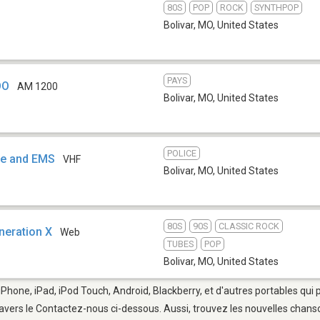
80S
POP
ROCK
SYNTHPOP
Bolivar, MO
,
United States
PAYS
OO
AM 1200
Bolivar, MO
,
United States
POLICE
ire and EMS
VHF
Bolivar, MO
,
United States
80S
90S
CLASSIC ROCK
neration X
Web
TUBES
POP
Bolivar, MO
,
United States
iPhone, iPad, iPod Touch, Android, Blackberry, et d'autres portables qui
avers le Contactez-nous ci-dessous. Aussi, trouvez les nouvelles chanson