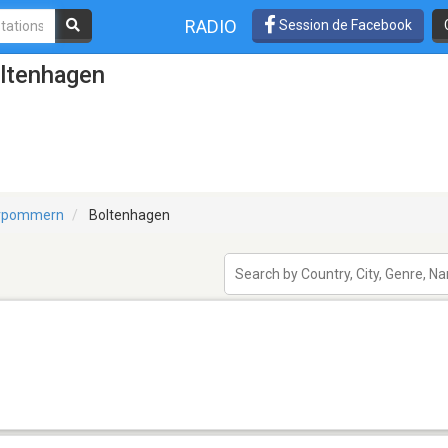
RADIO
Session de Facebook
oltenhagen
orpommern
Boltenhagen