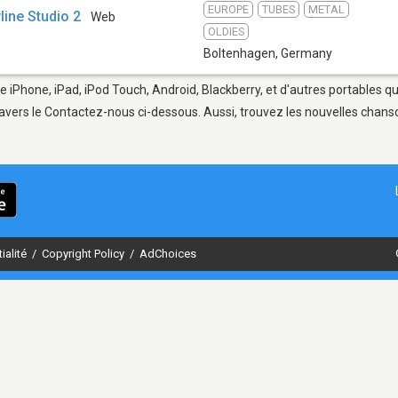
EUROPE
TUBES
METAL
yline Studio 2
Web
OLDIES
Boltenhagen
,
Germany
e iPhone, iPad, iPod Touch, Android, Blackberry, et d'autres portables q
avers le Contactez-nous ci-dessous. Aussi, trouvez les nouvelles chanson
ialité
/
Copyright Policy
/
AdChoices