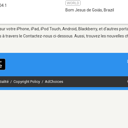
WORLD
04.1
Bom Jesus de Goiás
,
Brazil
ur votre iPhone, iPad, iPod Touch, Android, Blackberry, et d'autres port
 à travers le Contactez-nous ci-dessous. Aussi, trouvez les nouvelles ch
ialité
/
Copyright Policy
/
AdChoices