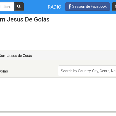
RADIO
Session de Facebook
om Jesus De Goiás
om Jesus de Goiás
Goiás