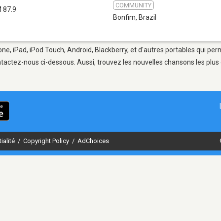
COMMUNITY
 87.9
Bonfim
,
Brazil
ne, iPad, iPod Touch, Android, Blackberry, et d'autres portables qui per
tactez-nous ci-dessous. Aussi, trouvez les nouvelles chansons les plus 
ialité
/
Copyright Policy
/
AdChoices