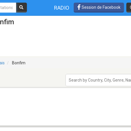
RADIO
Session de Facebook
onfim
ais
Bonfim