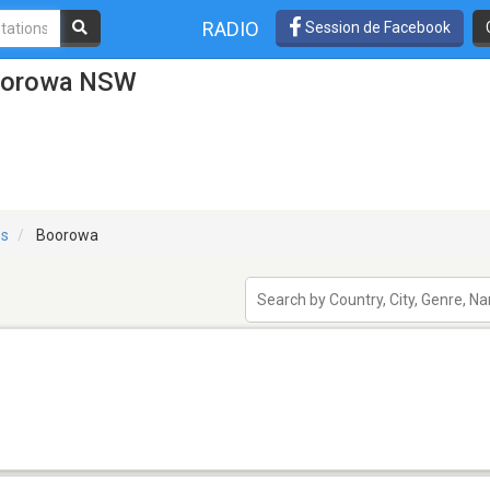
RADIO
Session de Facebook
Boorowa NSW
es
Boorowa