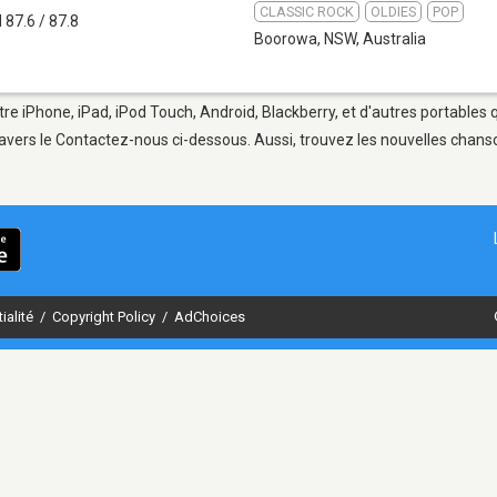
CLASSIC ROCK
OLDIES
POP
 87.6 / 87.8
Boorowa, NSW
,
Australia
e iPhone, iPad, iPod Touch, Android, Blackberry, et d'autres portables 
avers le Contactez-nous ci-dessous. Aussi, trouvez les nouvelles chanson
ialité
/
Copyright Policy
/
AdChoices