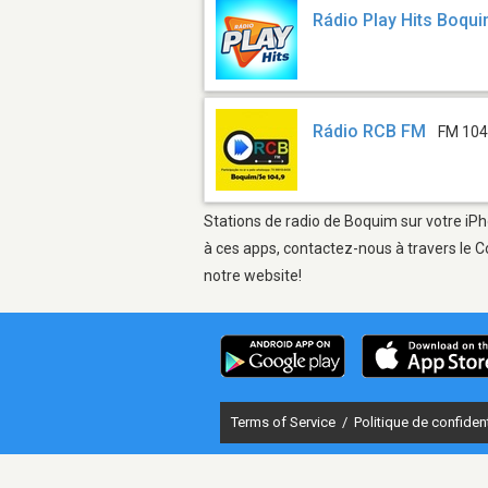
Rádio Play Hits Boqu
Rádio RCB FM
FM 104
Stations de radio de Boquim sur votre iPh
à ces apps, contactez-nous à travers le C
notre website!
Terms of Service
/
Politique de confident