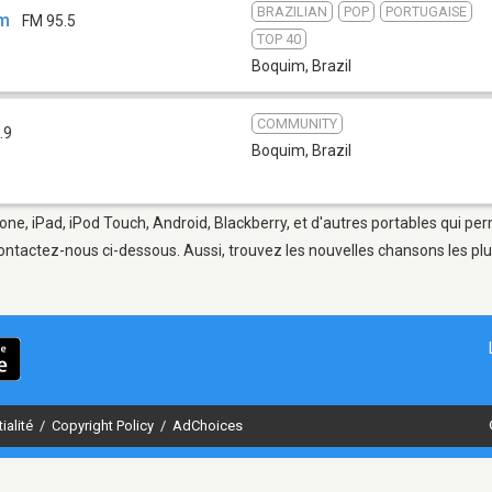
BRAZILIAN
POP
PORTUGAISE
im
FM 95.5
TOP 40
Boquim
,
Brazil
COMMUNITY
.9
Boquim
,
Brazil
one, iPad, iPod Touch, Android, Blackberry, et d'autres portables qui pe
ontactez-nous ci-dessous. Aussi, trouvez les nouvelles chansons les plu
ialité
/
Copyright Policy
/
AdChoices