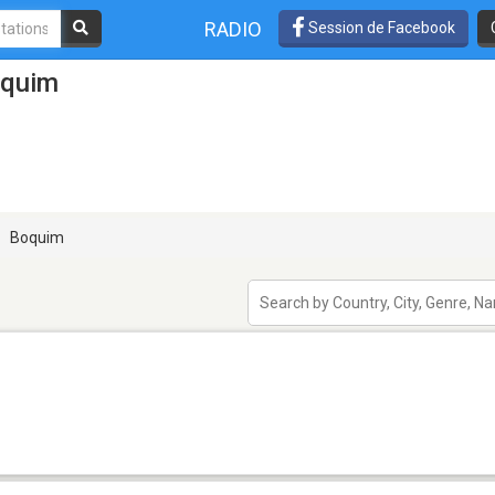
RADIO
Session de Facebook
oquim
Boquim