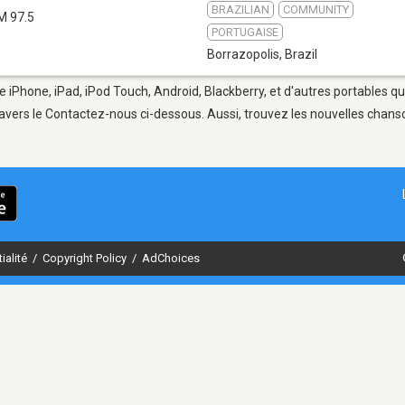
BRAZILIAN
COMMUNITY
M 97.5
PORTUGAISE
Borrazopolis
,
Brazil
e iPhone, iPad, iPod Touch, Android, Blackberry, et d'autres portables q
avers le Contactez-nous ci-dessous. Aussi, trouvez les nouvelles chanson
ialité
/
Copyright Policy
/
AdChoices