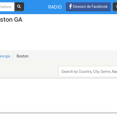
RADIO
Session de Facebook
oston GA
eorgia
Boston