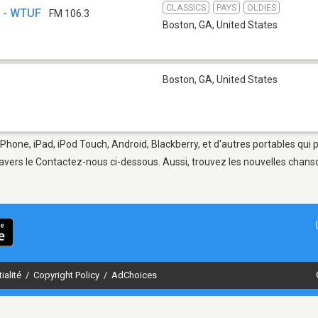
CLASSICS
PAYS
OLDIES
3 - WTUF
FM 106.3
Boston, GA
,
United States
Boston, GA
,
United States
iPhone, iPad, iPod Touch, Android, Blackberry, et d'autres portables qui
avers le Contactez-nous ci-dessous. Aussi, trouvez les nouvelles chanson
ialité
/
Copyright Policy
/
AdChoices