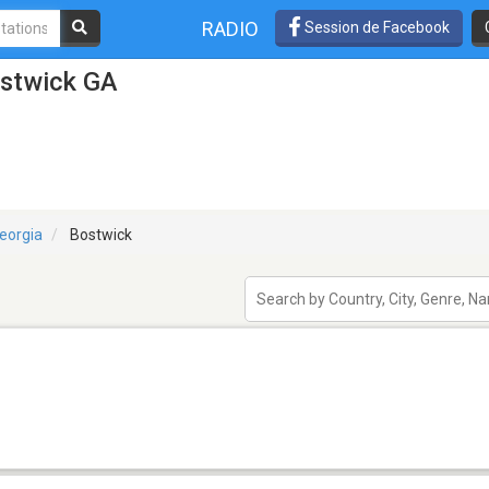
RADIO
Session de Facebook
ostwick GA
eorgia
Bostwick