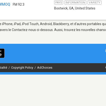
PAYS
INFORMATION
VARIETY
- WMOQ
FM 92.3
Bostwick, GA
,
United States
e iPhone, iPad, iPod Touch, Android, Blackberry, et d'autres portables q
avers le Contactez-nous ci-dessous. Aussi, trouvez les nouvelles chanson
ialité
/
Copyright Policy
/
AdChoices