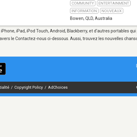
COMMUNITY
ENTERTAINMENT
INFORMATION
NOUVEAUX
Bowen, QLD
,
Australia
iPhone, iPad, iPod Touch, Android, Blackberry, et d'autres portables qu
avers le Contactez-nous ci-dessous. Aussi, trouvez les nouvelles chanson
ialité
/
Copyright Policy
/
AdChoices