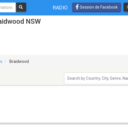
RADIO
Session de Facebook
Braidwood NSW
es
Braidwood