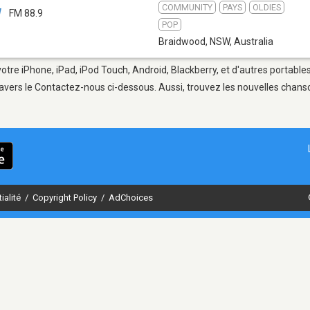
COMMUNITY
PAYS
OLDIES
W
FM 88.9
POP
Braidwood, NSW
,
Australia
tre iPhone, iPad, iPod Touch, Android, Blackberry, et d'autres portable
avers le Contactez-nous ci-dessous. Aussi, trouvez les nouvelles chanson
ialité
/
Copyright Policy
/
AdChoices