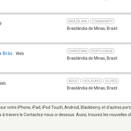
BRAZILIAN
COMMUNITY
9
Brasilândia de Minas
,
Brazil
CHRISTIAN
PORTUGAISE
a Brás
Web
Brasilândia de Minas
,
Brazil
ADULT
HOLIDAYS
OLDIES
Web
Brasilândia de Minas
,
Brazil
sur votre iPhone, iPad, iPod Touch, Android, Blackberry, et d'autres por
 à travers le Contactez-nous ci-dessous. Aussi, trouvez les nouvelles ch