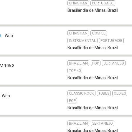
CHRISTIAN
PORTUGAISE
Brasilândia de Minas
,
Brazil
CHRISTIAN
GOSPEL
a
Web
INSTRUMENTAL
PORTUGAISE
Brasilândia de Minas
,
Brazil
BRAZILIAN
POP
SERTANEJO
M 105.3
TOP 40
Brasilândia de Minas
,
Brazil
CLASSIC ROCK
TUBES
OLDIES
Web
POP
Brasilândia de Minas
,
Brazil
BRAZILIAN
SERTANEJO
Brasilândia de Minas
,
Brazil