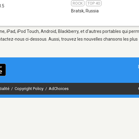
ROCK
TOP 40
3.5
Bratsk
,
Russia
ne, iPad, iPod Touch, Android, Blackberry, et d'autres portables qui per
tactez-nous ci-dessous. Aussi, trouvez les nouvelles chansons les plus 
ialité
/
Copyright Policy
/
AdChoices