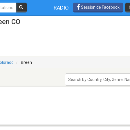
RADIO
Session de Facebook
reen CO
olorado
Breen