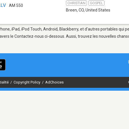
CHRISTIAN
GOSPEL
LLV
AM 550
Breen, CO
,
United States
Phone, iPad, iPod Touch, Android, Blackberry, et d'autres portables qui 
avers le Contactez-nous ci-dessous. Aussi, trouvez les nouvelles chanson
ialité
/
Copyright Policy
/
AdChoices