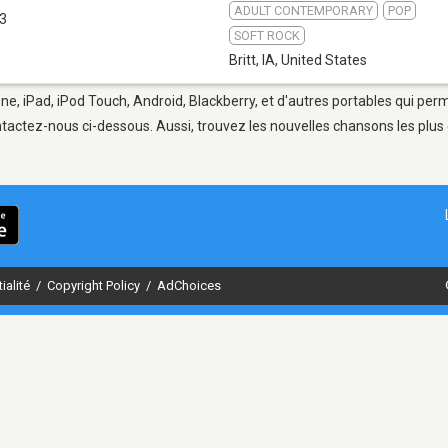
ADULT CONTEMPORARY
POP
.3
SOFT ROCK
Britt, IA
,
United States
hone, iPad, iPod Touch, Android, Blackberry, et d'autres portables qui pe
tactez-nous ci-dessous. Aussi, trouvez les nouvelles chansons les plus 
ialité
/
Copyright Policy
/
AdChoices