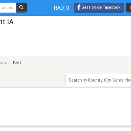
RADIO
Session de Facebook
tt IA
owa
Britt