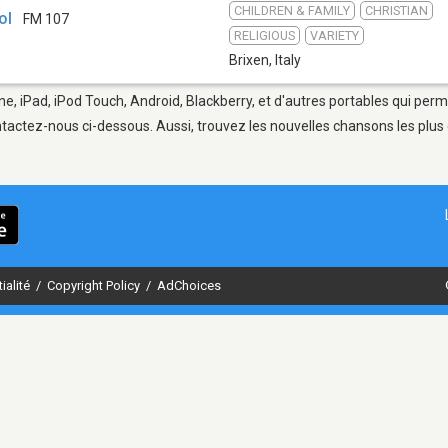
CHILDREN & FAMILY
CHRISTIAN
ol
FM 107
RELIGIOUS
VARIETY
Brixen
,
Italy
ne, iPad, iPod Touch, Android, Blackberry, et d'autres portables qui per
tactez-nous ci-dessous. Aussi, trouvez les nouvelles chansons les plus 
ialité
/
Copyright Policy
/
AdChoices