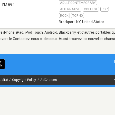
ADULT CONTEMPORARY
FM 89.1
ALTERNATIVE
COLLEGE
POP
ROCK
TOP 40
Brockport, NY
,
United States
re iPhone, iPad, iPod Touch, Android, Blackberry, et d'autres portables 
avers le Contactez-nous ci-dessous. Aussi, trouvez les nouvelles chanson
ialité
/
Copyright Policy
/
AdChoices