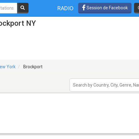
RADIO
Session de Facebook
rockport NY
ew York
Brockport