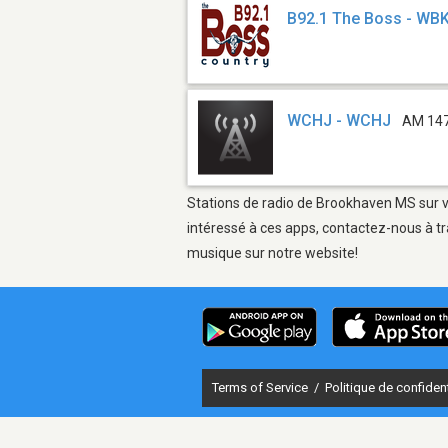
B92.1 The Boss - WB
WCHJ - WCHJ
AM 14
Stations de radio de Brookhaven MS sur vo
intéressé à ces apps, contactez-nous à tr
musique sur notre website!
Terms of Service
/
Politique de confident