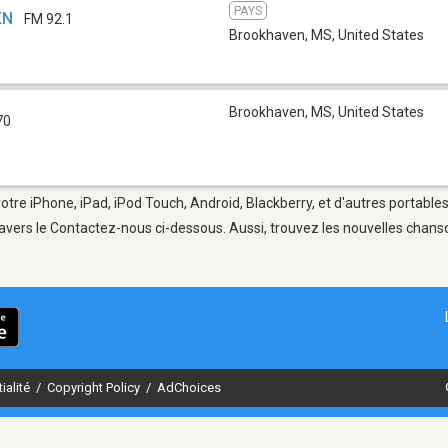
PAYS
KN
FM 92.1
Brookhaven, MS
,
United States
Brookhaven, MS
,
United States
70
tre iPhone, iPad, iPod Touch, Android, Blackberry, et d'autres portable
avers le Contactez-nous ci-dessous. Aussi, trouvez les nouvelles chanson
ialité
/
Copyright Policy
/
AdChoices