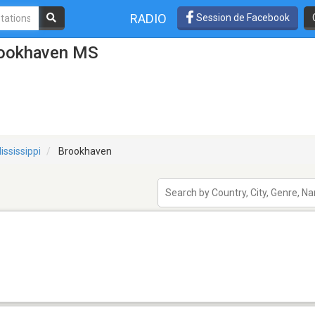
RADIO
Session de Facebook
rookhaven MS
ississippi
Brookhaven