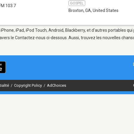
GOSPEL
FM 103.7
Broxton, GA
,
United States
 iPhone, iPad, iPod Touch, Android, Blackberry, et d'autres portables qu
avers le Contactez-nous ci-dessous. Aussi, trouvez les nouvelles chanson
ialité
/
Copyright Policy
/
AdChoices