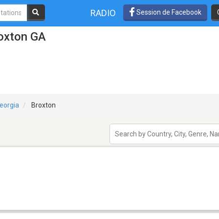
RADIO
Session de Facebook
roxton GA
eorgia
Broxton