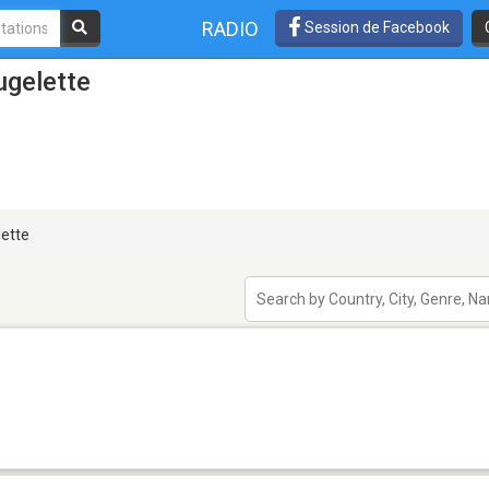
RADIO
Session de Facebook
ugelette
ette