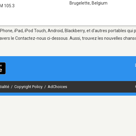
Brugelette
,
Belgium
M 105.3
iPhone, iPad, iPod Touch, Android, Blackberry, et d'autres portables qui
avers le Contactez-nous ci-dessous. Aussi, trouvez les nouvelles chanson
ialité
/
Copyright Policy
/
AdChoices