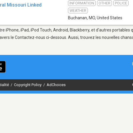
INFORMATION
OTHER
POLICE
ral Missouri Linked
WEATHER
Buchanan, MO
,
United States
e iPhone, iPad, iPod Touch, Android, Blackberry, et d'autres portables 
avers le Contactez-nous ci-dessous. Aussi, trouvez les nouvelles chanson
ialité
/
Copyright Policy
/
AdChoices