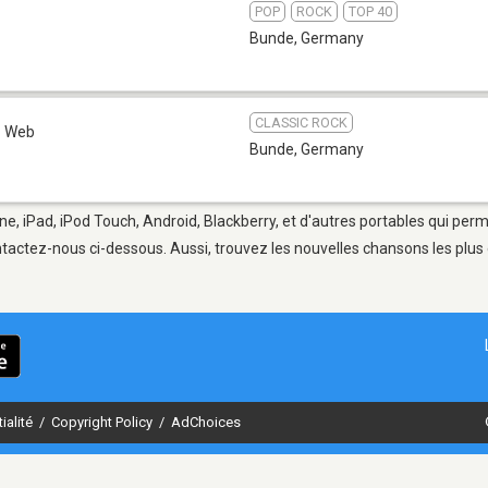
POP
ROCK
TOP 40
Bunde
,
Germany
CLASSIC ROCK
Web
Bunde
,
Germany
ne, iPad, iPod Touch, Android, Blackberry, et d'autres portables qui per
tactez-nous ci-dessous. Aussi, trouvez les nouvelles chansons les plus 
ialité
/
Copyright Policy
/
AdChoices