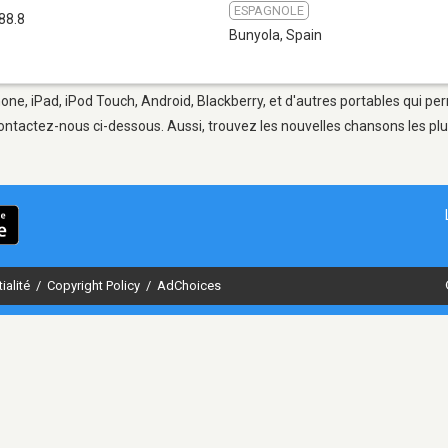
ESPAGNOLE
88.8
Bunyola
,
Spain
one, iPad, iPod Touch, Android, Blackberry, et d'autres portables qui pe
ontactez-nous ci-dessous. Aussi, trouvez les nouvelles chansons les plu
ialité
/
Copyright Policy
/
AdChoices