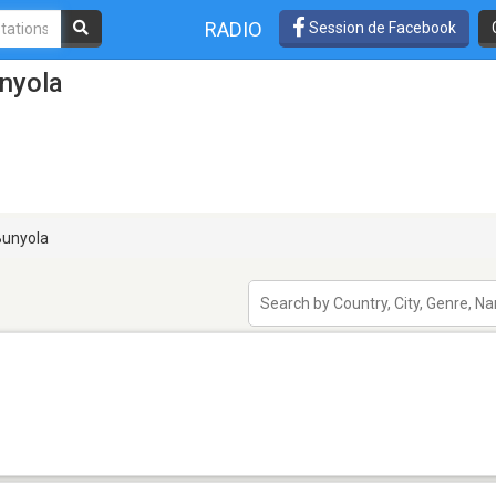
RADIO
Session de Facebook
nyola
unyola