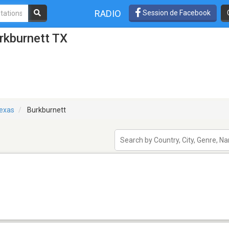
RADIO
Session de Facebook
rkburnett TX
exas
Burkburnett