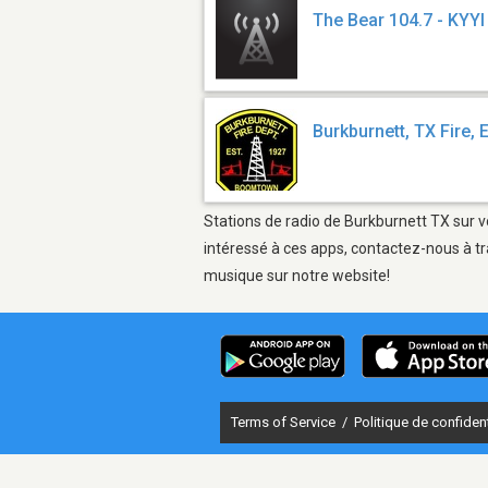
The Bear 104.7 - KYYI
Burkburnett, TX Fire,
Stations de radio de Burkburnett TX sur v
intéressé à ces apps, contactez-nous à tr
musique sur notre website!
Terms of Service
/
Politique de confident