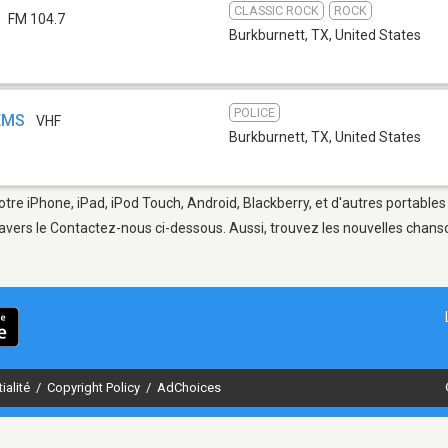
CLASSIC ROCK
ROCK
FM 104.7
Burkburnett, TX
,
United States
POLICE
 EMS
VHF
Burkburnett, TX
,
United States
otre iPhone, iPad, iPod Touch, Android, Blackberry, et d'autres portable
avers le Contactez-nous ci-dessous. Aussi, trouvez les nouvelles chanson
ialité
/
Copyright Policy
/
AdChoices