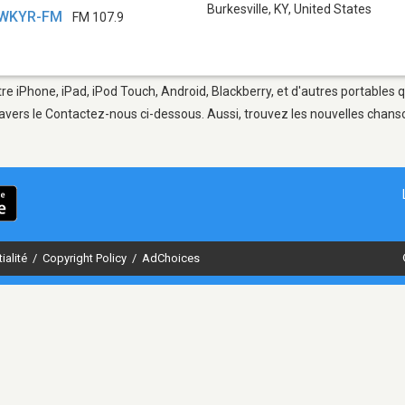
Burkesville, KY
,
United States
- WKYR-FM
FM 107.9
tre iPhone, iPad, iPod Touch, Android, Blackberry, et d'autres portables
avers le Contactez-nous ci-dessous. Aussi, trouvez les nouvelles chanson
ialité
/
Copyright Policy
/
AdChoices