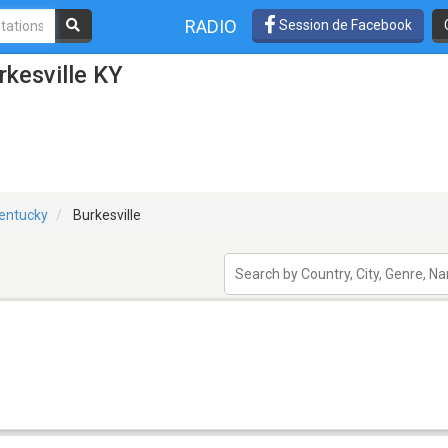
RADIO
Session de Facebook
rkesville KY
entucky
Burkesville