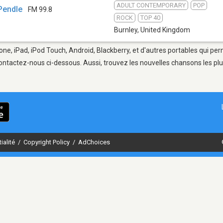
ADULT CONTEMPORARY
POP
Pendle
FM 99.8
ROCK
TOP 40
Burnley
,
United Kingdom
one, iPad, iPod Touch, Android, Blackberry, et d'autres portables qui pe
ontactez-nous ci-dessous. Aussi, trouvez les nouvelles chansons les plu
ialité
/
Copyright Policy
/
AdChoices