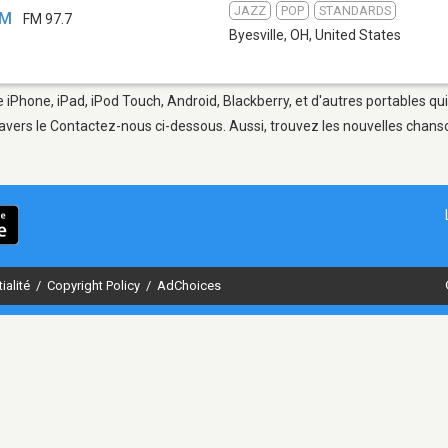
JAZZ
POP
STANDARDS
FM
FM 97.7
Byesville, OH
,
United States
e iPhone, iPad, iPod Touch, Android, Blackberry, et d'autres portables q
avers le Contactez-nous ci-dessous. Aussi, trouvez les nouvelles chanson
ialité
/
Copyright Policy
/
AdChoices