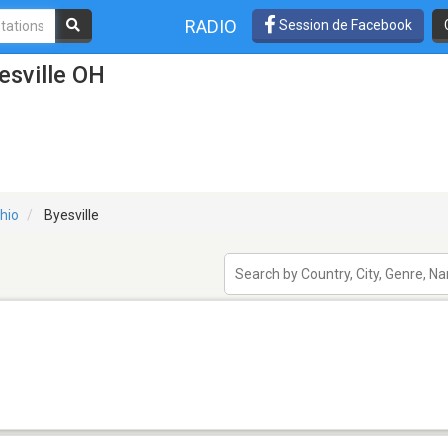
RADIO
Session de Facebook
esville OH
hio
Byesville