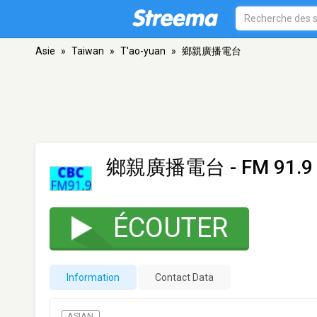
Asie
»
Taiwan
»
T'ao-yuan
»
鄉親廣播電台
鄉親廣播電台
- FM 91.9 
ÉCOUTER
Information
Contact Data
ASIAN