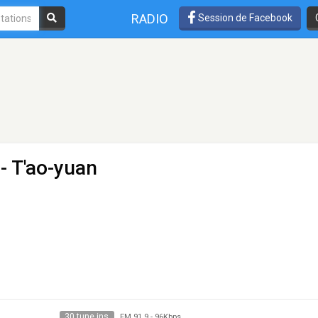
RADIO
Session de Facebook
- T'ao-yuan
30 tune ins
FM 91.9
-
96Kbps