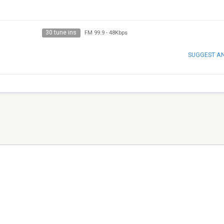
30 tune ins
FM 99.9
-
48Kbps
SUGGEST A