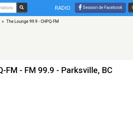
RADIO
Session de Facebook
»
The Lounge 99.9 - CHPQ-FM
PQ-FM
- FM 99.9 - Parksville, BC