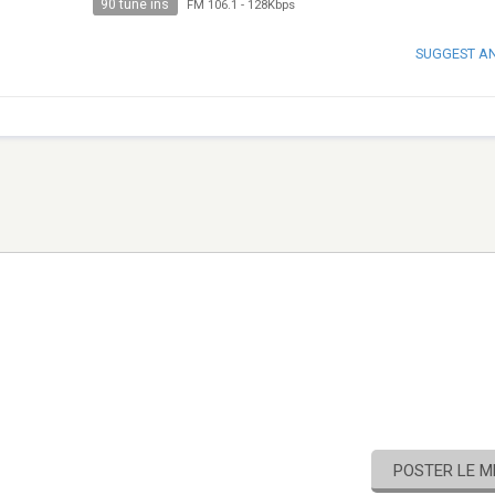
90 tune ins
FM 106.1
-
128Kbps
SUGGEST A
POSTER LE 